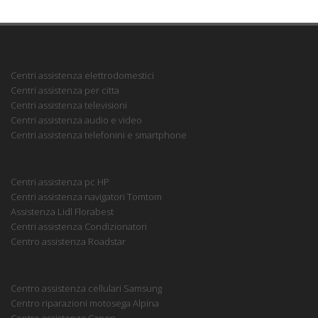
Centri assistenza elettrodomestici
Centri assistenza per citta
Centri assistenza televisioni
Centri assistenza audio e video
Centri assistenza telefonini e smartphone
Centri assistenza pc HP
Centri assistenza navigatori Tomtom
Assistenza Lidl Florabest
Centri assistenza Condizionatori
Centro assistenza Roadstar
Centro assistenza cellulari Samsung
Centro riparazioni motosega Alpina