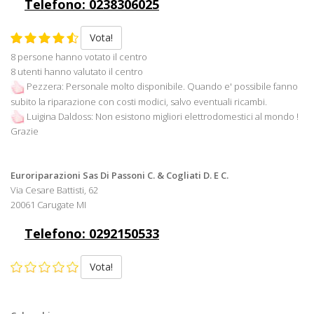
Telefono: 0238306025
Vota!
8 persone hanno votato il centro
8 utenti hanno valutato il centro
Pezzera: Personale molto disponibile. Quando e' possibile fanno
subito la riparazione con costi modici, salvo eventuali ricambi.
Luigina Daldoss: Non esistono migliori elettrodomestici al mondo !
Grazie
Euroriparazioni Sas Di Passoni C. & Cogliati D. E C.
Via Cesare Battisti, 62
20061 Carugate MI
Telefono: 0292150533
Vota!