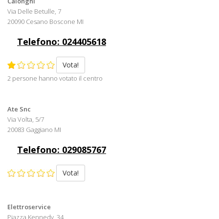
Calonghi
Via Delle Betulle, 7
20090 Cesano Boscone MI
Telefono: 024405618
Vota!
2 persone hanno votato il centro
Ate Snc
Via Volta, 5/7
20083 Gaggiano MI
Telefono: 029085767
Vota!
Elettroservice
Piazza Kennedy, 34