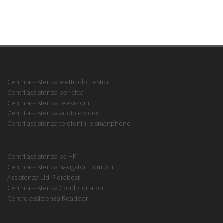
Centri assistenza elettrodomestici
Centri assistenza per citta
Centri assistenza televisioni
Centri assistenza audio e video
Centri assistenza telefonini e smartphone
Centri assistenza pc HP
Centri assistenza navigatori Tomtom
Assistenza Lidl Florabest
Centri assistenza Condizionatori
Centro assistenza Roadstar