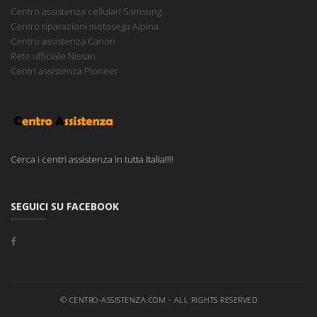
Centro assistenza cellulari Samsung
Centro riparazioni motosega Alpina
Centro assistenza Canon
Rete ufficiale Nissan
Centri assistenza Pioneer
Cerca i centri assistenza in tutta Italia!!!!
SEGUICI SU FACEBOOK
© CENTRO-ASSISTENZA.COM - ALL RIGHTS RESERVED