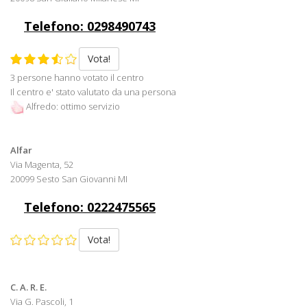
Telefono: 0298490743
Vota!
3 persone hanno votato il centro
Il centro e' stato valutato da una persona
Alfredo: ottimo servizio
Alfar
Via Magenta, 52
20099 Sesto San Giovanni MI
Telefono: 0222475565
Vota!
C. A. R. E.
Via G. Pascoli, 1