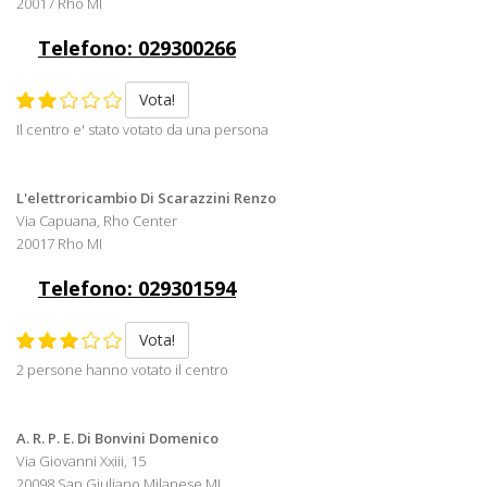
20017 Rho MI
Telefono: 029300266
Vota!
Il centro e' stato votato da una persona
L'elettroricambio Di Scarazzini Renzo
Via Capuana, Rho Center
20017 Rho MI
Telefono: 029301594
Vota!
2 persone hanno votato il centro
A. R. P. E. Di Bonvini Domenico
Via Giovanni Xxiii, 15
20098 San Giuliano Milanese MI