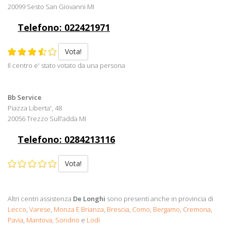
20099 Sesto San Giovanni MI
Telefono: 022421971
Vota!
Il centro e' stato votato da una persona
Bb Service
Piazza Liberta', 48
20056 Trezzo Sull'adda MI
Telefono: 0284213116
Vota!
Altri centri assistenza
De Longhi
sono presenti anche in provincia di
Lecco
,
Varese
,
Monza E Brianza
,
Brescia
,
Como
,
Bergamo
,
Cremona
,
Pavia
,
Mantova
,
Sondrio
e
Lodi